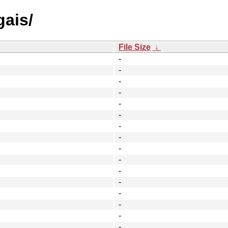
gais/
File Size
↓
-
-
-
-
-
-
-
-
-
-
-
-
-
-
-
-